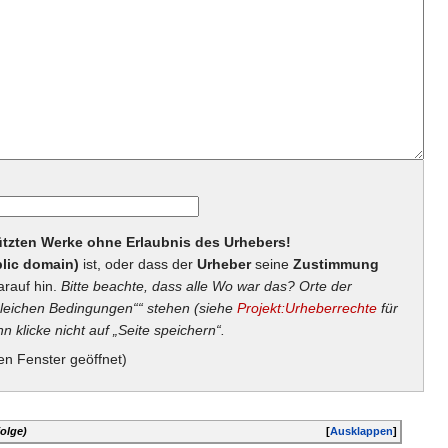
hützten Werke ohne Erlaubnis des Urhebers!
lic domain)
ist, oder dass der
Urheber
seine
Zustimmung
arauf hin.
Bitte beachte, dass alle Wo war das? Orte der
eichen Bedingungen““ stehen (siehe
Projekt:Urheberrechte
für
n klicke nicht auf „Seite speichern“.
en Fenster geöffnet)
olge)
[
Ausklappen
]