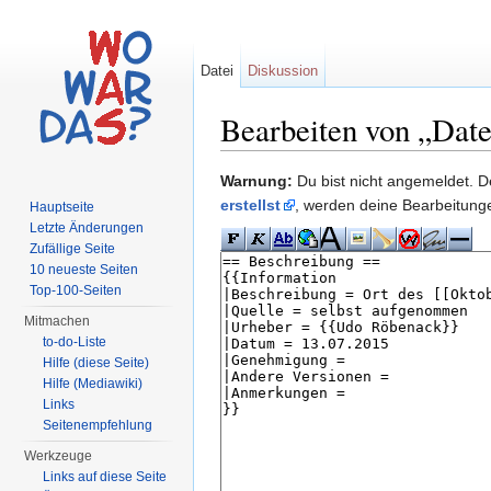
Datei
Diskussion
Bearbeiten von „Datei
Wechseln zu:
Navigation
,
Suche
Warnung:
Du bist nicht angemeldet. De
erstellst
, werden deine Bearbeitun
Hauptseite
Letzte Änderungen
Zufällige Seite
10 neueste Seiten
Top-100-Seiten
Mitmachen
to-do-Liste
Hilfe (diese Seite)
Hilfe (Mediawiki)
Links
Seitenempfehlung
Werkzeuge
Links auf diese Seite