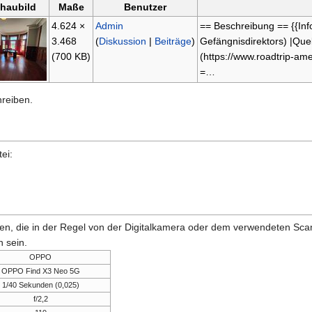
haubild
Maße
Benutzer
4.624 ×
Admin
== Beschreibung == {{In
3.468
(
Diskussion
|
Beiträge
)
Gefängnisdirektors) |Que
(700 KB)
(https://www.roadtrip-a
=…
hreiben.
ei:
onen, die in der Regel von der Digitalkamera oder dem verwendeten Sc
 sein.
OPPO
OPPO Find X3 Neo 5G
1/40 Sekunden (0,025)
f/2,2