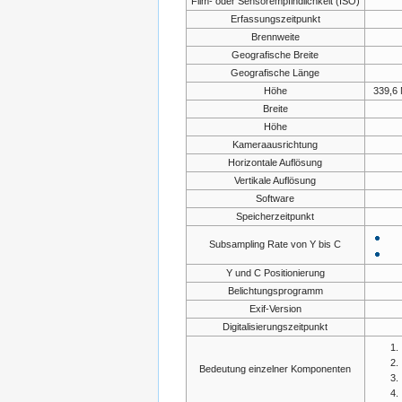
Film- oder Sensorempfindlichkeit (ISO)
Erfassungszeitpunkt
Brennweite
Geografische Breite
Geografische Länge
Höhe
339,6 
Breite
Höhe
Kameraausrichtung
Horizontale Auflösung
Vertikale Auflösung
Software
Speicherzeitpunkt
Subsampling Rate von Y bis C
Y und C Positionierung
Belichtungsprogramm
Exif-Version
Digitalisierungszeitpunkt
Bedeutung einzelner Komponenten