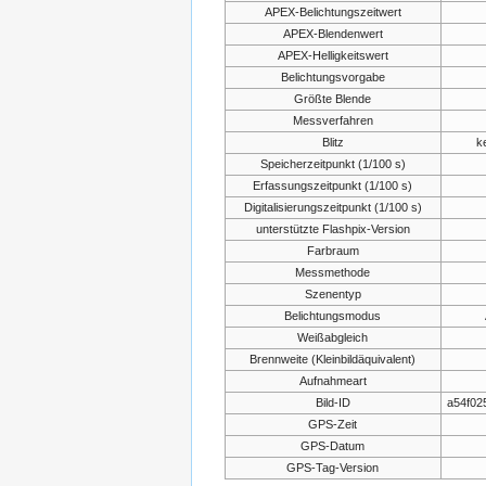
APEX-Belichtungszeitwert
APEX-Blendenwert
APEX-Helligkeitswert
Belichtungsvorgabe
Größte Blende
Messverfahren
Blitz
k
Speicherzeitpunkt (1/100 s)
Erfassungszeitpunkt (1/100 s)
Digitalisierungszeitpunkt (1/100 s)
unterstützte Flashpix-Version
Farbraum
Messmethode
Szenentyp
Belichtungsmodus
Weißabgleich
Brennweite (Kleinbildäquivalent)
Aufnahmeart
Bild-ID
a54f02
GPS-Zeit
GPS-Datum
GPS-Tag-Version