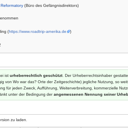
 Reformatory
(Büro des Gefängnisdirektors)
fgenommen
ing (
https://www.roadtrip-amerika.de
)
2
ei ist
urheberrechtlich geschützt
. Der Urheberrechtsinhaber gestatt
g von Wo war das? Orte der Zeitgeschichte) jegliche Nutzung, so weitre
g für jeden Zweck, Aufführung, Weiterverbreitung, kommerzielle Nutzun
änkt unter der Bedingung der
angemessenen Nennung seiner Urheb
rsion zu laden.