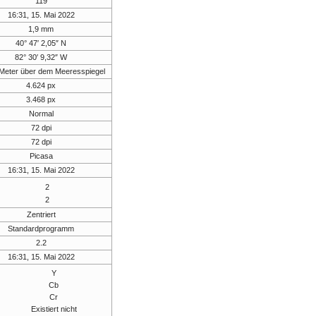
119
16:31, 15. Mai 2022
1,9 mm
40° 47′ 2,05″ N
82° 30′ 9,32″ W
Meter über dem Meeresspiegel
4.624 px
3.468 px
Normal
72 dpi
72 dpi
Picasa
16:31, 15. Mai 2022
2
2
Zentriert
Standardprogramm
2.2
16:31, 15. Mai 2022
Y
Cb
Cr
Existiert nicht