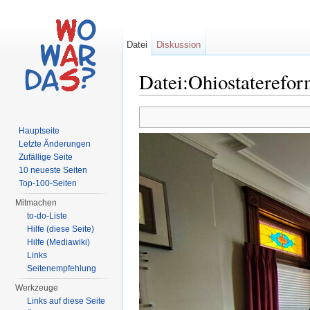
Datei
Diskussion
Datei:Ohiostaterefor
Wechseln zu:
Navigation
,
Suche
Hauptseite
Letzte Änderungen
Zufällige Seite
10 neueste Seiten
Top-100-Seiten
Mitmachen
to-do-Liste
Hilfe (diese Seite)
Hilfe (Mediawiki)
Links
Seitenempfehlung
Werkzeuge
Links auf diese Seite