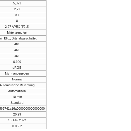
5,321
2,27
0,7
0
2,27 APEX (f/2,2)
Mittenzentriert
ein Blitz, Blitz abgeschaltet
461
461
461
0.100
sRGB
Nicht angegeben
Normal
Automatische Belichtung
Automatisch
10 mm
Standard
566741a16a0000000000000000
20:29
15. Mai 2022
0.0.2.2