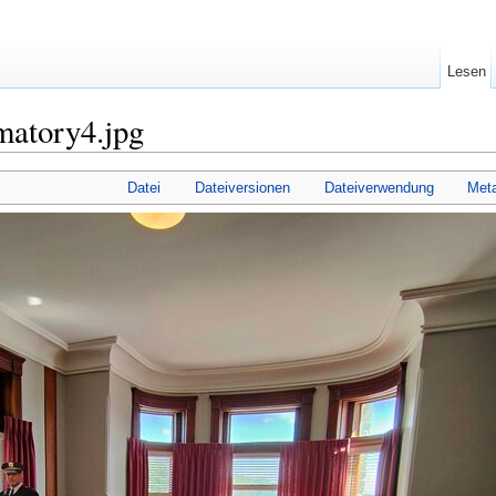
Lesen
matory4.jpg
Datei
Dateiversionen
Dateiverwendung
Met