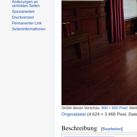
Änderungen an
verlinkten Seiten
Spezialseiten
Druckversion
Permanenter Link
Seiteninformationen
Größe dieser Vorschau:
800 × 600 Pixel
.
Weit
Originaldatei
‎
(4.624 × 3.468 Pixel, Da
Beschreibung
[
Bearbeiten
]