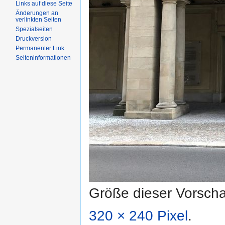
Links auf diese Seite
Änderungen an
verlinkten Seiten
Spezialseiten
Druckversion
Permanenter Link
Seiteninformationen
Größe dieser Vorsch
320 × 240 Pixel
.