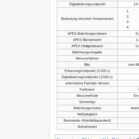
Digitalisierungszeitpunkt
14:
Bedeutung einzelner Komponenten
APEX-Belichtungszeitwert
6
APEX-Blendenwert
1
APEX-Helligkeitswert
5
Belichtungsvorgabe
Messverfahren
Blitz
kein Bl
Erfassungszeitpunkt (1/100 s)
Digitalisierungszeitpunkt (1/100 s)
unterstützte Flashpix-Version
Farbraum
Messmethode
Ein
Szenentyp
Belichtungsmodus
Autom
Weißabgleich
Brennweite (Kleinbildäquivalent)
Aufnahmeart