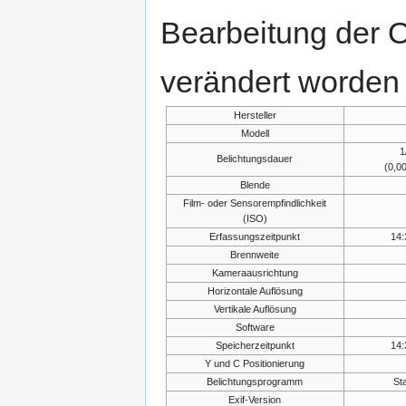
Bearbeitung der O
verändert worden 
Hersteller
Modell
1
Belichtungsdauer
(0,0
Blende
Film- oder Sensorempfindlichkeit
(ISO)
Erfassungszeitpunkt
14:
Brennweite
Kameraausrichtung
Horizontale Auflösung
Vertikale Auflösung
Software
Speicherzeitpunkt
14:
Y und C Positionierung
Belichtungsprogramm
St
Exif-Version