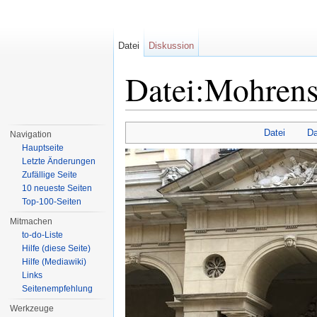
Datei
Diskussion
Datei:Mohrens
Wechseln zu:
Navigation
,
Suche
Datei
Da
Navigation
Hauptseite
Letzte Änderungen
Zufällige Seite
10 neueste Seiten
Top-100-Seiten
Mitmachen
to-do-Liste
Hilfe (diese Seite)
Hilfe (Mediawiki)
Links
Seitenempfehlung
Werkzeuge