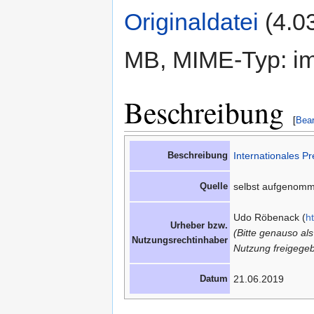
Originaldatei
‎
(4.0
MB, MIME-Typ: im
Beschreibung
[
Bear
Beschreibung
Internationales 
Quelle
selbst aufgenom
Udo Röbenack (
h
Urheber bzw.
(Bitte genauso al
Nutzungsrechtinhaber
Nutzung freigegeb
Datum
21.06.2019