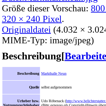
Größe dieser Vorschau:
800
320 × 240 Pixel
.
Originaldatei
‎
(4.032 × 3.02
MIME-Typ: image/jpeg)
Beschreibung
[
Bearbeit
Beschreibung
Markthalle Neun
Quelle
selbst aufgenommen
Urheber bzw.
Udo Röbenack (
http://www.belichterstatter
Nutzungsrechtinhaber
(Bitte genauso als Copyright-Hinweis über