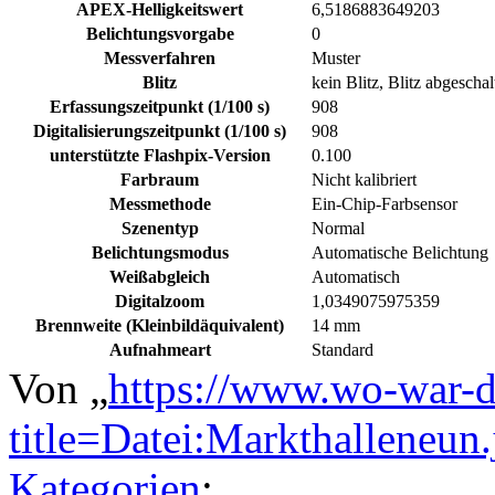
APEX-Helligkeitswert
6,5186883649203
Belichtungsvorgabe
0
Messverfahren
Muster
Blitz
kein Blitz, Blitz abgeschal
Erfassungszeitpunkt (1/100 s)
908
Digitalisierungszeitpunkt (1/100 s)
908
unterstützte Flashpix-Version
0.100
Farbraum
Nicht kalibriert
Messmethode
Ein-Chip-Farbsensor
Szenentyp
Normal
Belichtungsmodus
Automatische Belichtung
Weißabgleich
Automatisch
Digitalzoom
1,0349075975359
Brennweite (Kleinbildäquivalent)
14 mm
Aufnahmeart
Standard
Von „
https://www.wo-war-d
title=Datei:Markthalleneu
Kategorien
: