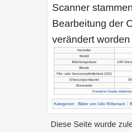
Scanner stammen.
Bearbeitung der O
verändert worden 
Hersteller
Modell
Belichtungsdauer
1/99 Seku
Blende
Film- oder Sensorempfindlichkeit (ISO)
Erfassungszeitpunkt
08
Brennweite
Erweiterte Details einblende
Kategorien
:
Bilder von Udo Röbenack
B
Diese Seite wurde zul