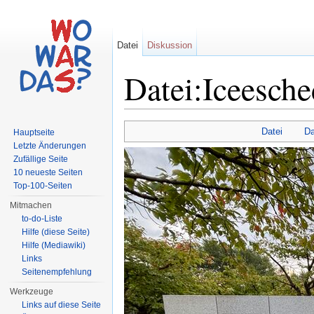
Datei
Diskussion
Datei:Iceesche
Wechseln zu:
Navigation
,
Suche
Datei
Da
Hauptseite
Letzte Änderungen
Zufällige Seite
10 neueste Seiten
Top-100-Seiten
Mitmachen
to-do-Liste
Hilfe (diese Seite)
Hilfe (Mediawiki)
Links
Seitenempfehlung
Werkzeuge
Links auf diese Seite