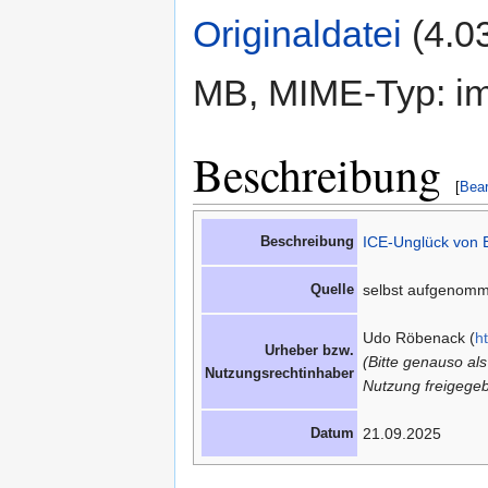
Originaldatei
‎
(4.0
MB, MIME-Typ: im
Beschreibung
[
Bear
Beschreibung
ICE-Unglück von 
Quelle
selbst aufgenom
Udo Röbenack (
h
Urheber bzw.
(Bitte genauso al
Nutzungsrechtinhaber
Nutzung freigegeb
Datum
21.09.2025