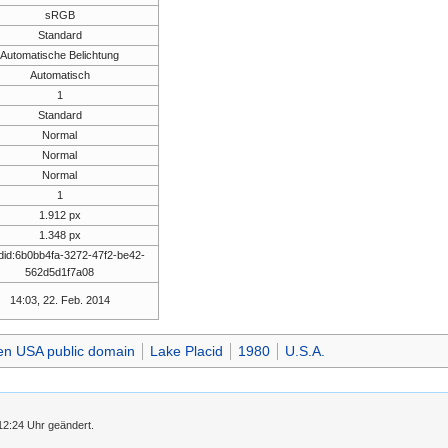
sRGB
Standard
Automatische Belichtung
Automatisch
1
Standard
Normal
Normal
Normal
1
1.912 px
1.348 px
did:6b0bb4fa-3272-47f2-be42-
562d5d1f7a08
14:03, 22. Feb. 2014
den USA public domain
Lake Placid
1980
U.S.A.
12:24 Uhr geändert.