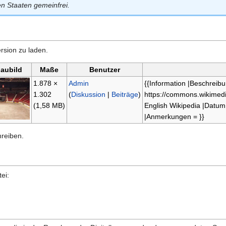
en Staaten gemeinfrei.
rsion zu laden.
aubild
Maße
Benutzer
1.878 ×
Admin
{{Information |Beschreib
1.302
(
Diskussion
|
Beiträge
)
https://commons.wikimedia
(1,58 MB)
English Wikipedia |Datu
|Anmerkungen = }}
hreiben.
ei: