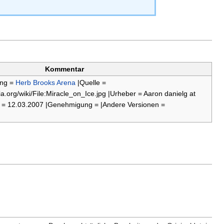
Kommentar
ung =
Herb Brooks Arena
|Quelle =
.org/wiki/File:Miracle_on_Ice.jpg |Urheber = Aaron danielg at
m = 12.03.2007 |Genehmigung = |Andere Versionen =