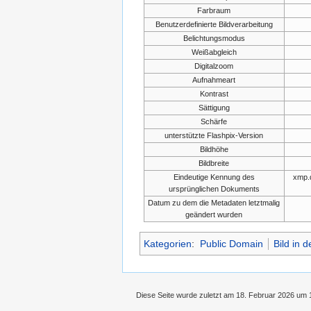
Farbraum
Benutzerdefinierte Bildverarbeitung
Belichtungsmodus
Weißabgleich
Digitalzoom
Aufnahmeart
Kontrast
Sättigung
Schärfe
unterstützte Flashpix-Version
Bildhöhe
Bildbreite
Eindeutige Kennung des
xmp.
ursprünglichen Dokuments
Datum zu dem die Metadaten letztmalig
geändert wurden
Kategorien
:
Public Domain
Bild in 
Diese Seite wurde zuletzt am 18. Februar 2026 um 