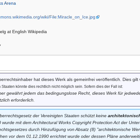
ks Arena
mmons.wikimedia.org/wiki/File:Miracle_on_Ice.jpg
elg at English Wikipedia
7
errechtsinhaber hat dieses Werk als gemeinfrei veröffentlich. Dies gilt 
Staaten könnte dies rechtlich nicht möglich sein. Sofern dies der Fall ist:
er gewährt jedem das bedingungslose Recht, dieses Werk für jedwed
zlich erforderlich.
errechtsgesetz der Vereinigten Staaten schützt keine
architektonisc
 wurde mit dem Architectural Works Copyright Protection Act der Unte
chtsgesetzes durch Hinzufügung von Absatz (8) "architektonische We
hen vor dem 01.12.1990 errichtet wurde oder dessen Pläne anderweitig 