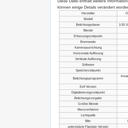
Diese Datei enthält weitere Informati
können einige Details verändert worden
Hersteller
O
Modell
Belichtungsdauer
1/30 
Blende
Erfassungszeitpunkt
Brennweite
Kameraausrichtung
Horizontale Auflösung
Vertikale Auflösung
Software
Speicherzeitpunkt
Krea
Belichtungsprogramm
Exif-Version
Digitalisierungszeitpunkt
Belichtungsvorgabe
Größte Blende
Messverfahren
Lichtquelle
Blitz
unterstützte Flashpix-Version