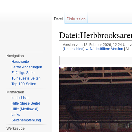
Datei
Diskussion
Datei:Herbbrooksare
Version vom 18. Februar 2026, 12:24 Uhr 
(
Unterschied
)
← Nächstältere Version
| Akt
Wechseln zu:
Navigation
,
Suche
Navigation
Hauptseite
Letzte Änderungen
Zufällige Seite
10 neueste Seiten
Top-100-Seiten
Mitmachen
to-do-Liste
Hilfe (diese Seite)
Hilfe (Mediawiki)
Links
Seitenempfehlung
Werkzeuge