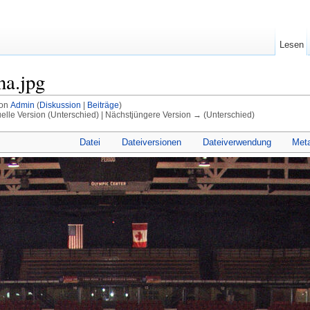
Lesen
na.jpg
von
Admin
(
Diskussion
|
Beiträge
)
uelle Version (Unterschied) | Nächstjüngere Version → (Unterschied)
Datei
Dateiversionen
Dateiverwendung
Met