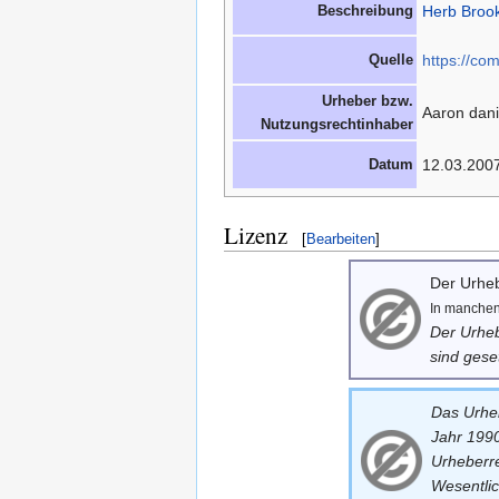
Beschreibung
Herb Broo
Quelle
https://co
Urheber bzw.
Aaron dani
Nutzungsrechtinhaber
Datum
12.03.200
Lizenz
[
Bearbeiten
]
Der Urheb
In manchen 
Der Urheb
sind geset
Das Urheb
Jahr 1990
Urheberre
Wesentlic