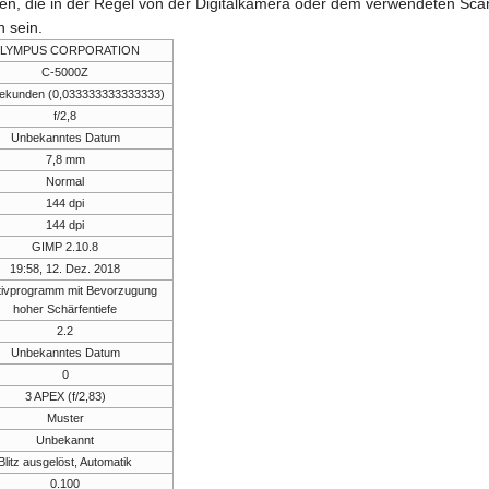
onen, die in der Regel von der Digitalkamera oder dem verwendeten Sc
 sein.
LYMPUS CORPORATION
C-5000Z
Sekunden (0,033333333333333)
f/2,8
Unbekanntes Datum
7,8 mm
Normal
144 dpi
144 dpi
GIMP 2.10.8
19:58, 12. Dez. 2018
tivprogramm mit Bevorzugung
hoher Schärfentiefe
2.2
Unbekanntes Datum
0
3 APEX (f/2,83)
Muster
Unbekannt
Blitz ausgelöst, Automatik
0.100