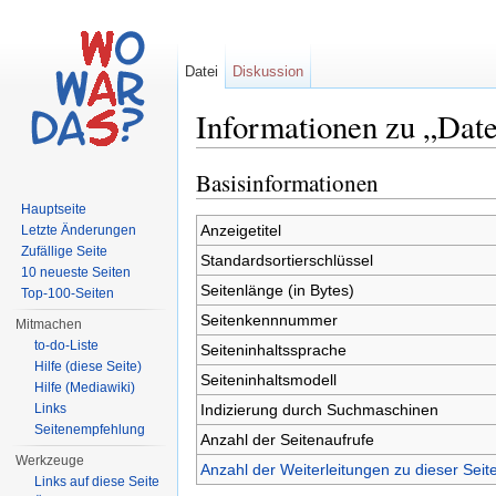
Datei
Diskussion
Informationen zu „Dat
Wechseln zu:
Navigation
,
Suche
Basisinformationen
Hauptseite
Anzeigetitel
Letzte Änderungen
Zufällige Seite
Standardsortierschlüssel
10 neueste Seiten
Seitenlänge (in Bytes)
Top-100-Seiten
Seitenkennnummer
Mitmachen
to-do-Liste
Seiteninhaltssprache
Hilfe (diese Seite)
Seiteninhaltsmodell
Hilfe (Mediawiki)
Indizierung durch Suchmaschinen
Links
Seitenempfehlung
Anzahl der Seitenaufrufe
Werkzeuge
Anzahl der Weiterleitungen zu dieser Seit
Links auf diese Seite