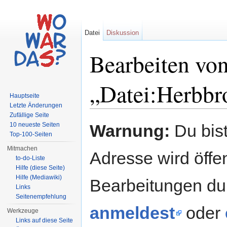
Datei
Diskussion
Bearbeiten vo
„Datei:Herbbro
Hauptseite
Letzte Änderungen
Wechseln zu:
Navigation
,
Suche
Zufällige Seite
10 neueste Seiten
Warnung:
Du bist
Top-100-Seiten
Mitmachen
Adresse wird öffent
to-do-Liste
Hilfe (diese Seite)
Hilfe (Mediawiki)
Bearbeitungen du
Links
Seitenempfehlung
anmeldest
oder
Werkzeuge
Links auf diese Seite