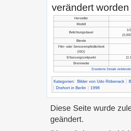
verändert worden 
Hersteller
Modell
1/
Belichtungsdauer
(0,00
Blende
Film- oder Sensorempfindlichkeit
(ISO)
Erfassungszeitpunkt
11:
Brennweite
Erweiterte Details einblende
Kategorien
:
Bilder von Udo Röbenack
B
Drehort in Berlin
1998
Diese Seite wurde zul
geändert.