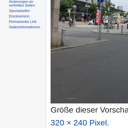
Änderungen an
verlinkten Seiten
Spezialseiten
Druckversion
Permanenter Link
Seiteninformationen
Größe dieser Vorsch
320 × 240 Pixel
.