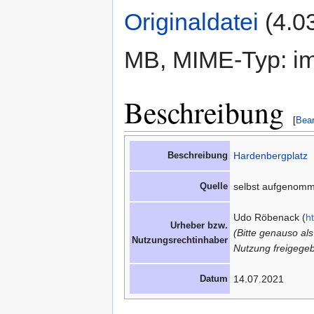
Originaldatei
‎
(4.0
MB, MIME-Typ: im
Beschreibung
[
Bear
Beschreibung
Hardenbergplatz
Quelle
selbst aufgenom
Udo Röbenack (
h
Urheber bzw.
(Bitte genauso al
Nutzungsrechtinhaber
Nutzung freigegeb
Datum
14.07.2021