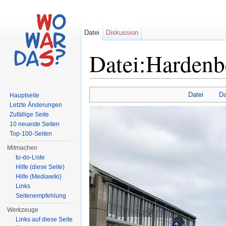
Datei
Diskussion
Datei:Hardenb
Wechseln zu:
Navigation
,
Suche
Datei
Da
Hauptseite
Letzte Änderungen
Zufällige Seite
10 neueste Seiten
Top-100-Seiten
Mitmachen
to-do-Liste
Hilfe (diese Seite)
Hilfe (Mediawiki)
Links
Seitenempfehlung
Werkzeuge
Links auf diese Seite