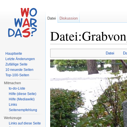
Datei
Diskussion
Datei:Grabvon
Wechseln zu:
Navigation
,
Suche
Datei
Da
Hauptseite
Letzte Änderungen
Zufällige Seite
10 neueste Seiten
Top-100-Seiten
Mitmachen
to-do-Liste
Hilfe (diese Seite)
Hilfe (Mediawiki)
Links
Seitenempfehlung
Werkzeuge
Links auf diese Seite