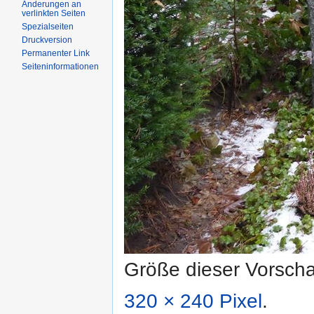
Änderungen an
verlinkten Seiten
Spezialseiten
Druckversion
Permanenter Link
Seiteninformationen
Größe dieser Vorsch
320 × 240 Pixel
.