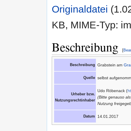
Originaldatei
‎
(1.0
KB, MIME-Typ: im
Beschreibung
[
Bear
Beschreibung
Grabstein am
Gra
Quelle
selbst aufgenom
Udo Röbenack (
h
Urheber bzw.
(Bitte genauso al
Nutzungsrechtinhaber
Nutzung freigegeb
Datum
14.01.2017