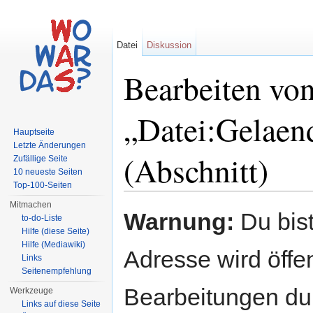
Datei
Diskussion
Bearbeiten vo
„Datei:Gelaen
Hauptseite
Letzte Änderungen
(Abschnitt)
Zufällige Seite
10 neueste Seiten
Top-100-Seiten
Wechseln zu:
Navigation
,
Suche
Mitmachen
Warnung:
Du bist
to-do-Liste
Hilfe (diese Seite)
Hilfe (Mediawiki)
Adresse wird öffent
Links
Seitenempfehlung
Bearbeitungen du
Werkzeuge
Links auf diese Seite