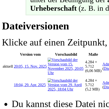
Urheberschaft
(z. B. in d
Dateiversionen
Klicke auf einen Zeitpunkt,
Version vom
Vorschaubild
Maße
4.284 ×
Adm
aktuell
20:05, 15. Nov. 2025
5.712
(
Dis
(6,06 MB)
4.284 ×
Adm
18:04, 29. Apr. 2025
5.712
(
Dis
(5,2 MB)
Du kannst diese Datei ni