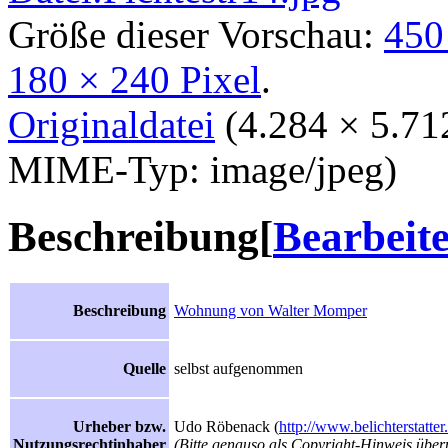
Größe dieser Vorschau:
450
180 × 240 Pixel
.
Originaldatei
‎
(4.284 × 5.71
MIME-Typ: image/jpeg)
Beschreibung
[
Bearbeit
Beschreibung
Wohnung von Walter Momper
Quelle
selbst aufgenommen
Urheber bzw.
Udo Röbenack (
http://www.belichterstatter
Nutzungsrechtinhaber
(Bitte genauso als Copyright-Hinweis über