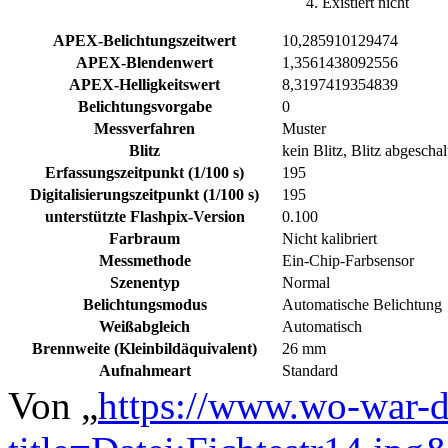
Existiert nicht
APEX-Belichtungszeitwert
10,285910129474
APEX-Blendenwert
1,3561438092556
APEX-Helligkeitswert
8,3197419354839
Belichtungsvorgabe
0
Messverfahren
Muster
Blitz
kein Blitz, Blitz abgeschal
Erfassungszeitpunkt (1/100 s)
195
Digitalisierungszeitpunkt (1/100 s)
195
unterstützte Flashpix-Version
0.100
Farbraum
Nicht kalibriert
Messmethode
Ein-Chip-Farbsensor
Szenentyp
Normal
Belichtungsmodus
Automatische Belichtung
Weißabgleich
Automatisch
Brennweite (Kleinbildäquivalent)
26 mm
Aufnahmeart
Standard
Von „
https://www.wo-war-d