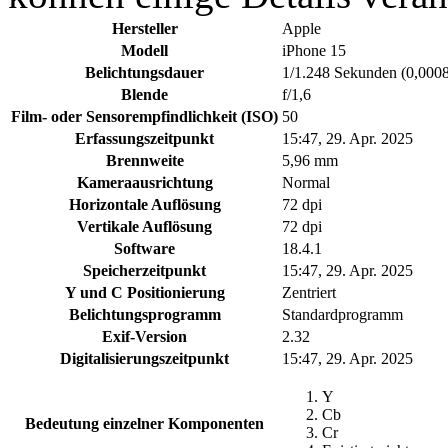
Hersteller
Apple
Modell
iPhone 15
Belichtungsdauer
1/1.248 Sekunden (0,00
Blende
f/1,6
Film- oder Sensorempfindlichkeit (ISO)
50
Erfassungszeitpunkt
15:47, 29. Apr. 2025
Brennweite
5,96 mm
Kameraausrichtung
Normal
Horizontale Auflösung
72 dpi
Vertikale Auflösung
72 dpi
Software
18.4.1
Speicherzeitpunkt
15:47, 29. Apr. 2025
Y und C Positionierung
Zentriert
Belichtungsprogramm
Standardprogramm
Exif-Version
2.32
Digitalisierungszeitpunkt
15:47, 29. Apr. 2025
Y
Cb
Bedeutung einzelner Komponenten
Cr