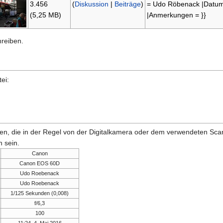
3.456
(
Diskussion
|
Beiträge
)
= Udo Röbenack |Datum
(5,25 MB)
|Anmerkungen = }}
hreiben.
ei:
onen, die in der Regel von der Digitalkamera oder dem verwendeten Sc
 sein.
Canon
Canon EOS 60D
Udo Roebenack
Udo Roebenack
1/125 Sekunden (0,008)
f/6,3
100
11:24, 4. Mai 2016