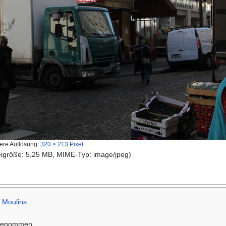
ere Auflösung:
320 × 213 Pixel
.
teigröße: 5,25 MB, MIME-Typ: image/jpeg)
 Moulins
fgenommen