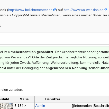
ack (
http://www.belichterstatter.de
) auf
http://www.wo-war-das.de
auso als Copyright-Hinweis übernehmen, wenn eines meiner Bilder zur w
6
ei ist
urheberrechtlich geschützt
. Der Urheberrechtsinhaber gestatt
g von Wo war das? Orte der Zeitgeschichte) jegliche Nutzung, so weitre
g für jeden Zweck, Aufführung, Weiterverbreitung, kommerzielle Nutzun
änkt unter der Bedingung der
angemessenen Nennung seiner Urheb
rsion zu laden.
aubild
Maße
Benutzer
5.184 ×
Admin
{{Information |Beschre