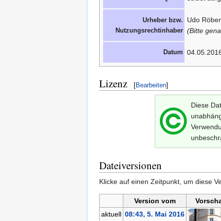
Udo Röben
Urheber bzw.
Nutzungsrechtinhaber
(Bitte gen
Datum
04.05.201
Lizenz
[
Bearbeiten
]
Diese Dat
unabhängi
Verwendun
unbeschr
Dateiversionen
Klicke auf einen Zeitpunkt, um diese Ve
Version vom
Vorsch
aktuell
08:43, 5. Mai 2016