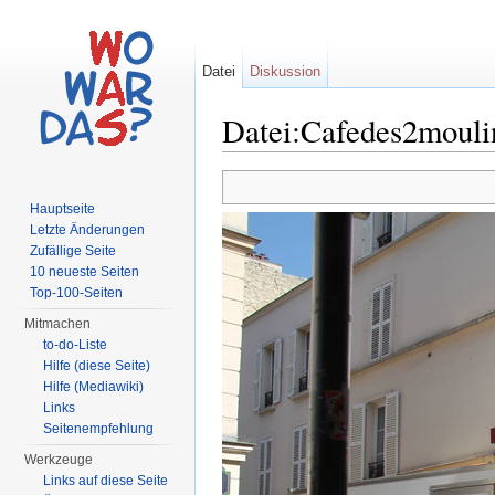
Datei
Diskussion
Datei:Cafedes2mouli
Wechseln zu:
Navigation
,
Suche
Hauptseite
Letzte Änderungen
Zufällige Seite
10 neueste Seiten
Top-100-Seiten
Mitmachen
to-do-Liste
Hilfe (diese Seite)
Hilfe (Mediawiki)
Links
Seitenempfehlung
Werkzeuge
Links auf diese Seite