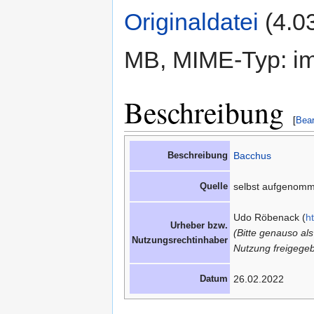
Originaldatei
‎
(4.0
MB, MIME-Typ: im
Beschreibung
[
Bear
Beschreibung
Bacchus
Quelle
selbst aufgenom
Udo Röbenack (
h
Urheber bzw.
(Bitte genauso al
Nutzungsrechtinhaber
Nutzung freigegeb
Datum
26.02.2022