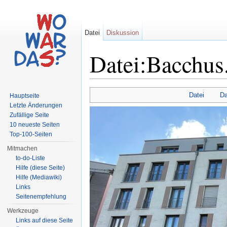
Datei
Diskussion
Datei:Bacchus
Wechseln zu:
Navigation
,
Suche
Datei
Da
Hauptseite
Letzte Änderungen
Zufällige Seite
10 neueste Seiten
Top-100-Seiten
Mitmachen
to-do-Liste
Hilfe (diese Seite)
Hilfe (Mediawiki)
Links
Seitenempfehlung
Werkzeuge
Links auf diese Seite