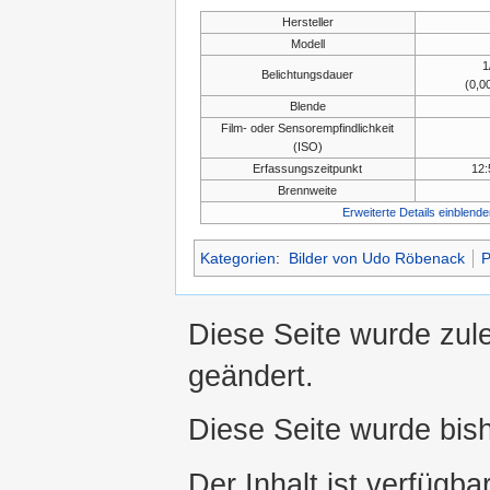
Hersteller
Modell
1
Belichtungsdauer
(0,0
Blende
Film- oder Sensorempfindlichkeit
(ISO)
Erfassungszeitpunkt
12:
Brennweite
Erweiterte Details einblende
Kategorien
:
Bilder von Udo Röbenack
P
Diese Seite wurde zul
geändert.
Diese Seite wurde bis
Der Inhalt ist verfügba