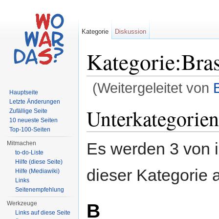
Kategorie
Diskussion
Kategorie:Bras
(Weitergeleitet von
B
Hauptseite
Wechseln zu:
Navigation
,
Suche
Letzte Änderungen
Unterkategorien
Zufällige Seite
10 neueste Seiten
Top-100-Seiten
Es werden 3 von i
Mitmachen
to-do-Liste
Hilfe (diese Seite)
dieser Kategorie 
Hilfe (Mediawiki)
Links
Seitenempfehlung
Werkzeuge
B
Links auf diese Seite