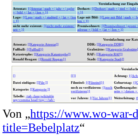
Vereinfachung zur Einga
Attentat:
{{Attentat | stadt = | jahr = | opfer
Drehort:
{{Drehort | stadt = | titel = | bild =
= | bild = | lat = | lon = }}
= }}
Lage:
{{Lage | stadt = | stadtteil = | lat = | lon
Lage mit Bild:
{{Lage mit Bild | stadt = | bi
= }}
lon = }}
nicht mehr existent:
{{nicht mehr existent |
Promiwohnort:
{{Promiwohnort | promi = 
seit = }}
adresse = | bild = | lat = | lon = }}
Vereinfachung zur Kat
Attentat:
[[Kategorie:Attentat]]
DDR:
[[Kategorie:DDR]]
Fußball:
{{Fußball}}
Grabstätte:
[[Kategorie:Grabstätte
Katastrophe:
[[Kategorie:Katastrophe]]
RAF:
[[Kategorie:RAF]]
Ronald Reagan:
{{Ronald Reagan}}
Stadt:
[[Kategorie:Stadt]]
Vereinfach
[]
[[]]
Achtung:
{{Ach
Datei einfügen:
[[File:]]
Filmtitel:
{{Filmtitel|}}
Geburtstag:
{{G
noch zu verifizieren:
{{noch
Quellenangabe:
Kategorie:
[[Kategorie:]]
verifizieren}}
seite = | datum =
Tabelle:
<tab class=wikitable
vor Jahren:
{{Vor Jahren|}}
Weiterleitung:
#
sep=comma head=top></tab>
Von „
https://www.wo-war-d
title=Bebelplatz
“