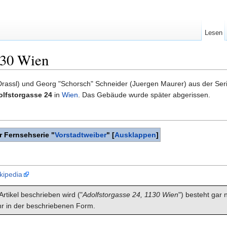
Lesen
130 Wien
Drassl) und Georg "Schorsch" Schneider (Juergen Maurer) aus der Ser
olfstorgasse 24
in
Wien
. Das Gebäude wurde später abgerissen.
r Fernsehserie "
Vorstadtweiber
"
[
Ausklappen
]
kipedia
rtikel beschrieben wird ("
Adolfstorgasse 24, 1130 Wien
") besteht gar 
r in der beschriebenen Form.