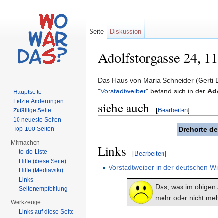
Seite
Diskussion
Adolfstorgasse 24, 1
Wechseln zu:
Navigation
,
Suche
Das Haus von Maria Schneider (Gerti 
"
Vorstadtweiber
" befand sich in der
Ad
Hauptseite
Letzte Änderungen
siehe auch
[
Bearbeiten
]
Zufällige Seite
10 neueste Seiten
Top-100-Seiten
Drehorte de
Mitmachen
Links
to-do-Liste
[
Bearbeiten
]
Hilfe (diese Seite)
Vorstadtweiber in der deutschen Wi
Hilfe (Mediawiki)
Links
Das, was im obigen A
Seitenempfehlung
mehr oder nicht meh
Werkzeuge
Links auf diese Seite