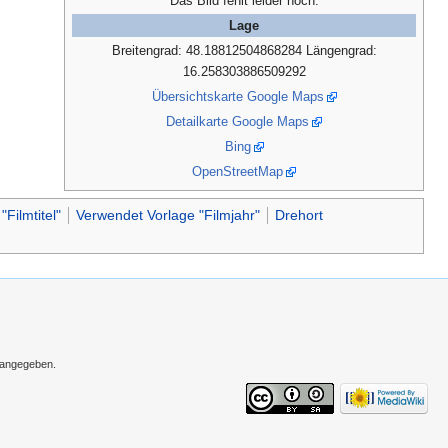
Das Bild fehlt leider noch.
Lage
Breitengrad: 48.18812504868284 Längengrad:
16.258303886509292
Übersichtskarte Google Maps
Detailkarte Google Maps
Bing
OpenStreetMap
Filmtitel"
Verwendet Vorlage "Filmjahr"
Drehort
s angegeben.