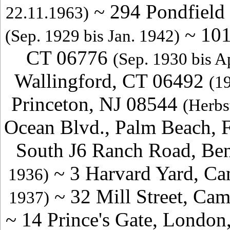
~
294 Pondfield
22.11.1963
)
~
101
(Sep. 1929 bis Jan. 1942)
CT 06776
(Sep. 1930 bis A
Wallingford, CT 06492
(1
Princeton, NJ 08544
(Herbs
Ocean Blvd., Palm Beach, 
South J6 Ranch Road, Be
~
3 Harvard Yard, C
1936)
~
32 Mill Street, Ca
1937)
~
14 Prince's Gate, Londo