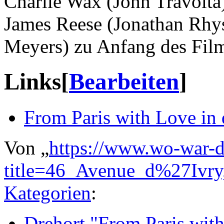
Charlie Wax (John Travolta
James Reese (Jonathan Rhy
Meyers) zu Anfang des Fil
Links
[
Bearbeiten
]
From Paris with Love in 
Von „
https://www.wo-war-d
title=46_Avenue_d%27Ivr
Kategorien
:
Drehort "From Paris wit