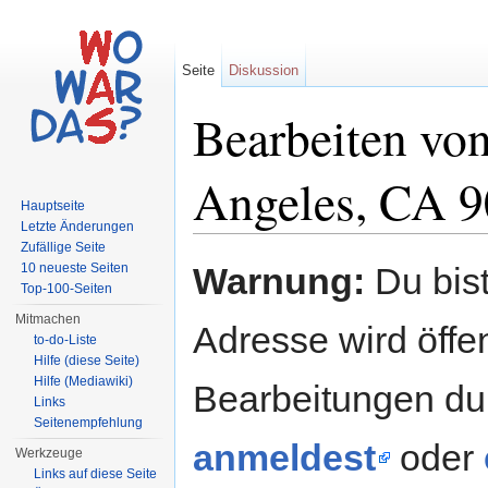
Seite
Diskussion
Bearbeiten vo
Angeles, CA 
Hauptseite
Letzte Änderungen
Wechseln zu:
Navigation
,
Suche
Zufällige Seite
10 neueste Seiten
Warnung:
Du bist
Top-100-Seiten
Mitmachen
Adresse wird öffent
to-do-Liste
Hilfe (diese Seite)
Hilfe (Mediawiki)
Bearbeitungen du
Links
Seitenempfehlung
anmeldest
oder
Werkzeuge
Links auf diese Seite