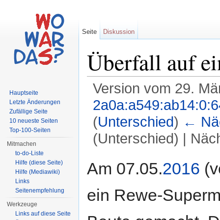
Seite
Diskussion
Überfall auf e
Version vom 29. Mä
Hauptseite
2a0a:a549:ab14:0:6
Letzte Änderungen
Zufällige Seite
(
Unterschied
)
← Näc
10 neueste Seiten
Top-100-Seiten
(Unterschied) | Näc
Mitmachen
Wechseln zu:
Navigation
,
Suche
to-do-Liste
Am 07.05.
2016
(v
Hilfe (diese Seite)
Hilfe (Mediawiki)
Links
ein Rewe-Supermar
Seitenempfehlung
Werkzeuge
Links auf diese Seite