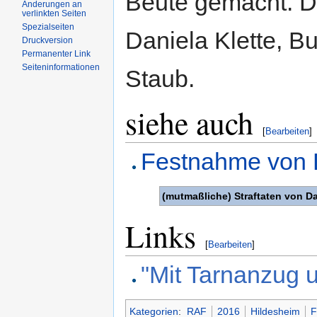
Beute gemacht. De
Änderungen an
verlinkten Seiten
Spezialseiten
Daniela Klette, B
Druckversion
Permanenter Link
Seiteninformationen
Staub.
siehe auch
[
Bearbeiten
]
Festnahme von D
(mutmaßliche) Straftaten von D
Links
[
Bearbeiten
]
"Mit Tarnanzug u
Kategorien
:
RAF
2016
Hildesheim
F