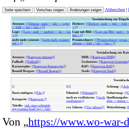
Abbrechen
|
Vereinfachung zur Einga
Attentat:
{{Attentat | stadt = | jahr = | opfer
Drehort:
{{Drehort | stadt = | titel = | bild =
= | bild = | lat = | lon = }}
= }}
Lage:
{{Lage | stadt = | stadtteil = | lat = | lon
Lage mit Bild:
{{Lage mit Bild | stadt = | bi
= }}
lon = }}
nicht mehr existent:
{{nicht mehr existent |
Promiwohnort:
{{Promiwohnort | promi = 
seit = }}
adresse = | bild = | lat = | lon = }}
Vereinfachung zur Kat
Attentat:
[[Kategorie:Attentat]]
DDR:
[[Kategorie:DDR]]
Fußball:
{{Fußball}}
Grabstätte:
[[Kategorie:Grabstätte
Katastrophe:
[[Kategorie:Katastrophe]]
RAF:
[[Kategorie:RAF]]
Ronald Reagan:
{{Ronald Reagan}}
Stadt:
[[Kategorie:Stadt]]
Vereinfach
[]
[[]]
Achtung:
{{Ach
Datei einfügen:
[[File:]]
Filmtitel:
{{Filmtitel|}}
Geburtstag:
{{G
noch zu verifizieren:
{{noch
Quellenangabe:
Kategorie:
[[Kategorie:]]
verifizieren}}
seite = | datum =
Tabelle:
<tab class=wikitable
vor Jahren:
{{Vor Jahren|}}
Weiterleitung:
#
sep=comma head=top></tab>
Von „
https://www.wo-war-d